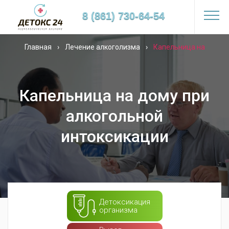
8 (861) 730-64-54
Главная
›
Лечение алкоголизма
›
Капельница на
дому
Капельница на дому при
алкогольной
интоксикации
Детоксикация
организма