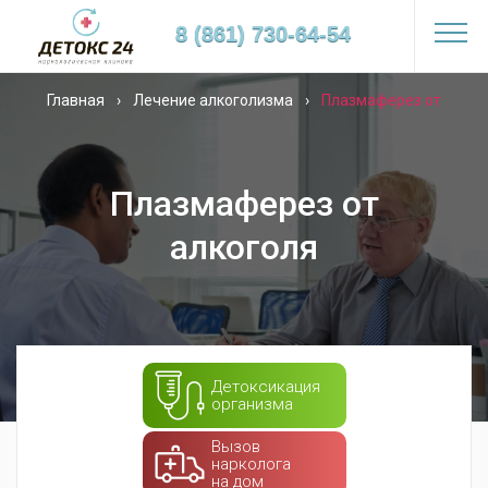
8 (861) 730-64-54
Главная
›
Лечение алкоголизма
›
Плазмаферез от
алкоголя
Плазмаферез от
алкоголя
Детоксикация
организма
Вызов
нарколога
на дом