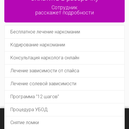
Сотрудник
расскажет подробности
Бесплатное лечение наркомании
Кодирование наркомании
Консультация нарколога онлайн
Лечение зависимости от спайса
Лечение солевой зависимости
Программа "12 шагов"
Процедура УБОД
Этот сайт использует cookie файлы для хранения данных.
×
Продолжая использовать сайт, Вы даете согласие на
Снятие ломки
работу с этими файлами.