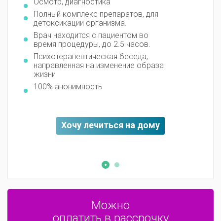
Осмотр, диагностика
Полно
Полный комплекс препаратов, для
Корре
детоксикации организма.
необх
Врач находится с пациентом во
Психо
время процедуры, до 2.5 часов.
индив
Психотерапевтическая беседа,
Возмо
направленная на изменение образа
курса
жизни
Компл
100% анонимность
Одно-
100% 
Хочу лечиться на дому
Можно
оплатить в рассрочку