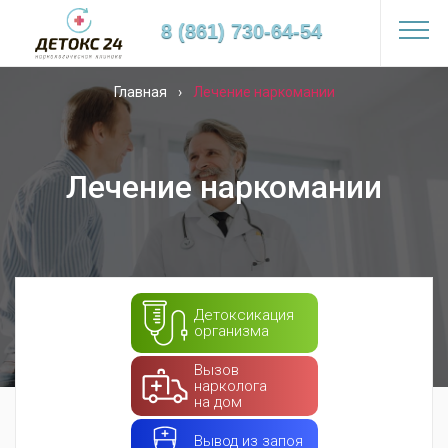
8 (861) 730-64-54
Главная
›
Лечение наркомании
Лечение наркомании
Детоксикация
организма
Вызов
нарколога
на дом
Вывод из запоя